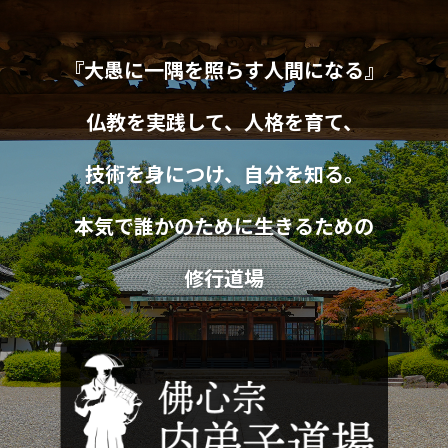
『大愚に一隅を照らす人間になる』
仏教を実践して、人格を育て、
技術を身につけ、自分を知る。
本気で誰かのために生きるための
修行道場